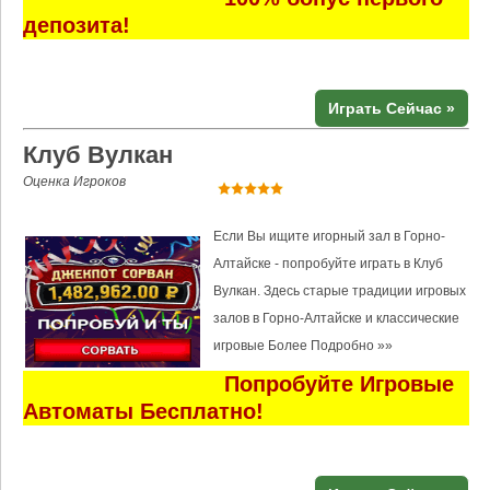
депозита!
Играть Сейчас »
Клуб Вулкан
Оценка Игроков
Если Вы ищите игорный зал в Горно-
Алтайске - попробуйте играть в Клуб
Вулкан. Здесь старые традиции игровых
залов в Горно-Алтайске и классические
игровые
Более Подробно »»
Попробуйте Игровые
Автоматы Бесплатно!