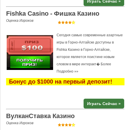
Играть Сейчас »
Fishka Casino - Фишка Казино
Оценка Игроков
Сегодня самые современные азартные
игры в Горно-Алтайске доступны в
Fishka Казино в Горно-Алтайске,
которое является поистине новым
словом в мире интеракт�
Более
Подробно »»
Бонус до $1000 на первый депозит!
Играть Сейчас »
ВулканСтавка Казино
Оценка Игроков